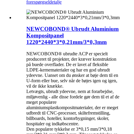
forespørgsel
detalje
NEWCOBOND® Ubrudt Aluminium
Kompositpanel
1220*2440*3*0,21mm/3*0,3mm
NEWCOBOND® ubrudte ACP er specielt
produceret til projekter, der kræver konstruktion
på buede overflader. De er lavet af fleksible
LDPE-kernematerialer og har en god ubrudt
ydeevne. Uanset om du ønsker at bøje dem til en
U-form eller bue, selv når de bøjes igen og igen,
vil de ikke knække.
Letvægts, ubrudt ydeevne, nem at forarbejdse,
miljøvenlig - alle disse fordele gør dem til et af de
meget populære
aluminiumsplastkompositmaterialer, der er meget
udbredt til CNC-processer, skiltefremstilling,
billboards, hoteller, kontorbygninger, skoler,
hospitaler og indkøbscentre.
Den populære tykkelse er 3*0,15 mm/3*0,18