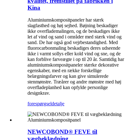
kvalitet, fremstillet på fabrikken i
Kina
Aluminiumskompositpaneler har stærk
slagfasthed og høj sejhed. Bøjning beskadiger
ikke overflademalingen, og de beskadiges ikke
let af vind og sand i områder med stærk vind og
sand. De har også god vejrbestandighed. Med
fluorocarbonmaling beskadiges deres udseende
ikke i varmt sollys eller kold vind og sne, og de
kan forblive farveægte i op til 20 år. Samtidig har
aluminiumskompositpaneler stærke dekorative
egenskaber, med en række forskellige
belægningsfarver og kan give simulerede
stenmønstre. Træårer og andre mønstre med høj
overfladeplanhed kan opfylde personlige
designkrav.
forespørgsel
detalje
NEWCOBOND® FEVE til
vægbeklædning