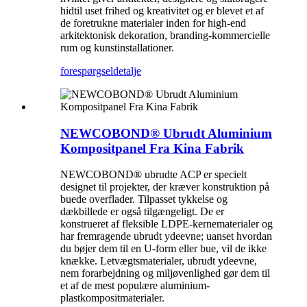
hidtil uset frihed og kreativitet og er blevet et af
de foretrukne materialer inden for high-end
arkitektonisk dekoration, branding-kommercielle
rum og kunstinstallationer.
forespørgsel
detalje
NEWCOBOND® Ubrudt Aluminium
Kompositpanel Fra Kina Fabrik
NEWCOBOND® ubrudte ACP er specielt
designet til projekter, der kræver konstruktion på
buede overflader. Tilpasset tykkelse og
dækbillede er også tilgængeligt. De er
konstrueret af fleksible LDPE-kernematerialer og
har fremragende ubrudt ydeevne; uanset hvordan
du bøjer dem til en U-form eller bue, vil de ikke
knække. Letvægtsmaterialer, ubrudt ydeevne,
nem forarbejdning og miljøvenlighed gør dem til
et af de mest populære aluminium-
plastkompositmaterialer.