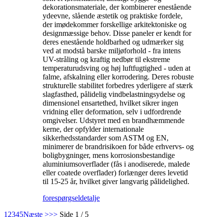
dekorationsmateriale, der kombinerer enestående
ydeevne, slående æstetik og praktiske fordele,
der imødekommer forskellige arkitektoniske og
designmæssige behov. Disse paneler er kendt for
deres enestående holdbarhed og udmærker sig
ved at modstå barske miljøforhold - fra intens
UV-stråling og kraftig nedbør til ekstreme
temperaturudsving og høj luftfugtighed - uden at
falme, afskalning eller korrodering. Deres robuste
strukturelle stabilitet forbedres yderligere af stærk
slagfasthed, pålidelig vindbelastningsydelse og
dimensionel ensartethed, hvilket sikrer ingen
vridning eller deformation, selv i udfordrende
omgivelser. Udstyret med en brandhæmmende
kerne, der opfylder internationale
sikkerhedsstandarder som ASTM og EN,
minimerer de brandrisikoen for både erhvervs- og
boligbygninger, mens korrosionsbestandige
aluminiumsoverflader (fås i anodiserede, malede
eller coatede overflader) forlænger deres levetid
til 15-25 år, hvilket giver langvarig pålidelighed.
forespørgsel
detalje
1
2
3
4
5
Næste >
>>
Side 1 / 5