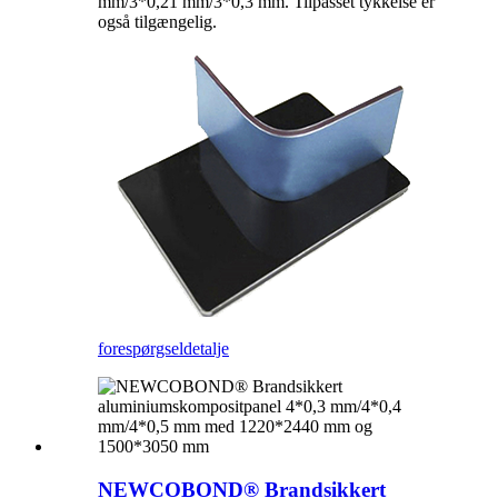
mm/3*0,21 mm/3*0,3 mm. Tilpasset tykkelse er
også tilgængelig.
forespørgsel
detalje
NEWCOBOND® Brandsikkert