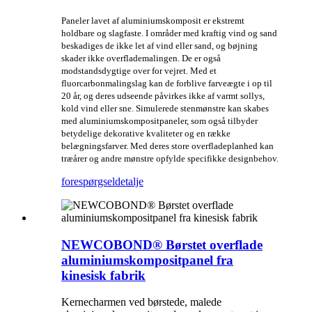
Paneler lavet af aluminiumskomposit er ekstremt
holdbare og slagfaste. I områder med kraftig vind og sand
beskadiges de ikke let af vind eller sand, og bøjning
skader ikke overflademalingen. De er også
modstandsdygtige over for vejret. Med et
fluorcarbonmalingslag kan de forblive farveægte i op til
20 år, og deres udseende påvirkes ikke af varmt sollys,
kold vind eller sne. Simulerede stenmønstre kan skabes
med aluminiumskompositpaneler, som også tilbyder
betydelige dekorative kvaliteter og en række
belægningsfarver. Med deres store overfladeplanhed kan
træårer og andre mønstre opfylde specifikke designbehov.
forespørgsel
detalje
NEWCOBOND® Børstet overflade
aluminiumskompositpanel fra
kinesisk fabrik
Kernecharmen ved børstede, malede