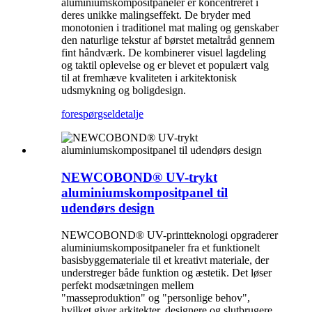
aluminiumskompositpaneler er koncentreret i
deres unikke malingseffekt. De bryder med
monotonien i traditionel mat maling og genskaber
den naturlige tekstur af børstet metaltråd gennem
fint håndværk. De kombinerer visuel lagdeling
og taktil oplevelse og er blevet et populært valg
til at fremhæve kvaliteten i arkitektonisk
udsmykning og boligdesign.
forespørgsel
detalje
NEWCOBOND® UV-trykt
aluminiumskompositpanel til
udendørs design
NEWCOBOND® UV-printteknologi opgraderer
aluminiumskompositpaneler fra et funktionelt
basisbyggemateriale til et kreativt materiale, der
understreger både funktion og æstetik. Det løser
perfekt modsætningen mellem
"masseproduktion" og "personlige behov",
hvilket giver arkitekter, designere og slutbrugere