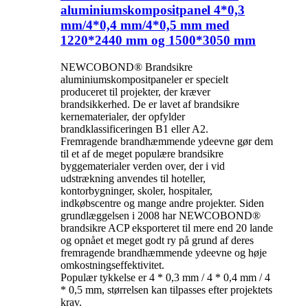
aluminiumskompositpanel 4*0,3
mm/4*0,4 mm/4*0,5 mm med
1220*2440 mm og 1500*3050 mm
NEWCOBOND® Brandsikre
aluminiumskompositpaneler er specielt
produceret til projekter, der kræver
brandsikkerhed. De er lavet af brandsikre
kernematerialer, der opfylder
brandklassificeringen B1 eller A2.
Fremragende brandhæmmende ydeevne gør dem
til et af de meget populære brandsikre
byggematerialer verden over, der i vid
udstrækning anvendes til hoteller,
kontorbygninger, skoler, hospitaler,
indkøbscentre og mange andre projekter. Siden
grundlæggelsen i 2008 har NEWCOBOND®
brandsikre ACP eksporteret til mere end 20 lande
og opnået et meget godt ry på grund af deres
fremragende brandhæmmende ydeevne og høje
omkostningseffektivitet.
Populær tykkelse er 4 * 0,3 mm / 4 * 0,4 mm / 4
* 0,5 mm, størrelsen kan tilpasses efter projektets
krav.