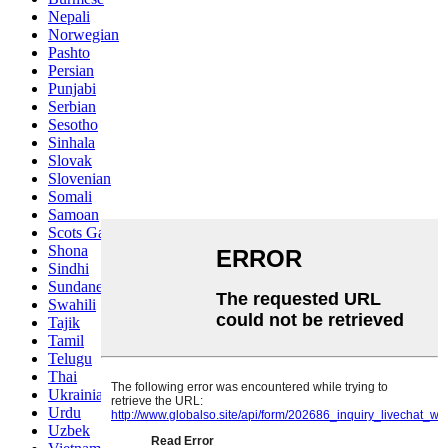
Nepali
Norwegian
Pashto
Persian
Punjabi
Serbian
Sesotho
Sinhala
Slovak
Slovenian
Somali
Samoan
Scots Gaelic
Shona
Sindhi
Sundanese
Swahili
Tajik
Tamil
Telugu
Thai
Ukrainian
Urdu
Uzbek