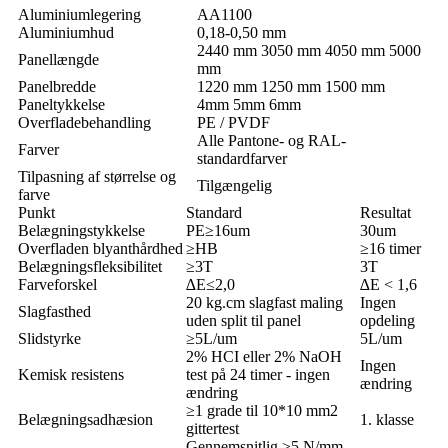
Aluminiumlegering
AA1100
Aluminiumhud
0,18-0,50 mm
2440 mm 3050 mm 4050 mm 5000
Panellængde
mm
Panelbredde
1220 mm 1250 mm 1500 mm
Paneltykkelse
4mm 5mm 6mm
Overfladebehandling
PE / PVDF
Alle Pantone- og RAL-
Farver
standardfarver
Tilpasning af størrelse og
Tilgængelig
farve
Punkt
Standard
Resultat
Belægningstykkelse
PE≥16um
30um
Overfladen blyanthårdhed
≥HB
≥16 timer
Belægningsfleksibilitet
≥3T
3T
Farveforskel
∆E≤2,0
∆E < 1,6
20 kg.cm slagfast maling
Ingen
Slagfasthed
uden split til panel
opdeling
Slidstyrke
≥5L/um
5L/um
2% HCI eller 2% NaOH
Ingen
Kemisk resistens
test på 24 timer - ingen
ændring
ændring
≥1 grade til 10*10 mm2
Belægningsadhæsion
1. klasse
gittertest
Gennemsnitlig ≥5 N/mm