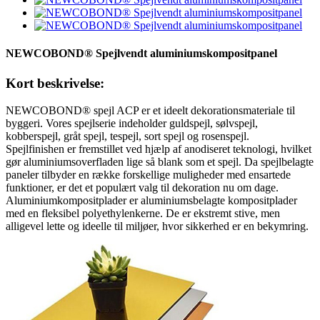
NEWCOBOND® Spejlvendt aluminiumskompositpanel
Kort beskrivelse:
NEWCOBOND® spejl ACP er et ideelt dekorationsmateriale til
byggeri. Vores spejlserie indeholder guldspejl, sølvspejl,
kobberspejl, gråt spejl, tespejl, sort spejl og rosenspejl.
Spejlfinishen er fremstillet ved hjælp af anodiseret teknologi, hvilket
gør aluminiumsoverfladen lige så blank som et spejl. Da spejlbelagte
paneler tilbyder en række forskellige muligheder med ensartede
funktioner, er det et populært valg til dekoration nu om dage.
Aluminiumkompositplader er aluminiumsbelagte kompositplader
med en fleksibel polyethylenkerne. De er ekstremt stive, men
alligevel lette og ideelle til miljøer, hvor sikkerhed er en bekymring.