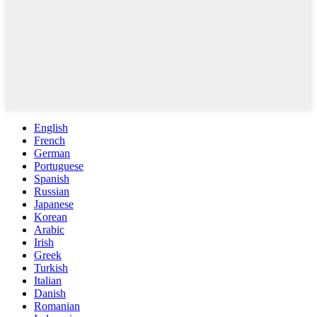
English
French
German
Portuguese
Spanish
Russian
Japanese
Korean
Arabic
Irish
Greek
Turkish
Italian
Danish
Romanian