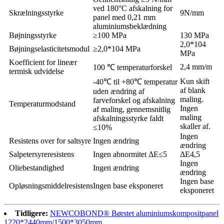
ved 180°C afskalning for
Skrælningsstyrke
9N/mm
panel med 0,21 mm
aluminiumsbeklædning
Bøjningsstyrke
≥100 MPa
130 MPa
2,0*104
Bøjningselasticitetsmodul
≥2,0*104 MPa
MPa
Koefficient for lineær
2,4 mm/m
100 ℃ temperaturforskel
termisk udvidelse
Kun skift
-40℃ til +80℃ temperatur
af blank
uden ændring af
maling.
farveforskel og afskalning
Temperaturmodstand
Ingen
af maling, gennemsnitlig
maling
afskalningsstyrke faldt
skaller af.
≤10%
Ingen
Resistens over for saltsyre
Ingen ændring
ændring
Salpetersyreresistens
Ingen abnormitet ΔE≤5
ΔE4,5
Ingen
Oliebestandighed
Ingen ændring
ændring
Ingen base
Opløsningsmiddelresistens
Ingen base eksponeret
eksponeret
Tidligere:
NEWCOBOND® Børstet aluminiumskompositpanel
1220*2440mm/1500*3050mm