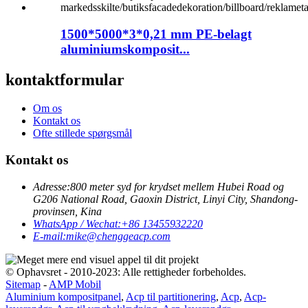
1500*5000*3*0,21 mm PE-belagt
aluminiumskomposit...
kontaktformular
Om os
Kontakt os
Ofte stillede spørgsmål
Kontakt os
Adresse:
800 meter syd for krydset mellem Hubei Road og
G206 National Road, Gaoxin District, Linyi City, Shandong-
provinsen, Kina
WhatsApp / Wechat:
+86 13455932220
E-mail:
mike@chenggeacp.com
© Ophavsret - 2010-2023: Alle rettigheder forbeholdes.
Sitemap
-
AMP Mobil
Aluminium kompositpanel
,
Acp til partitionering
,
Acp
,
Acp-