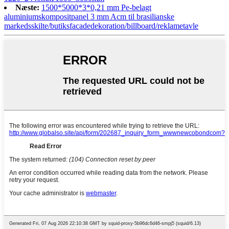
Næste:
1500*5000*3*0,21 mm Pe-belagt
aluminiumskompositpanel 3 mm Acm til brasilianske
markedsskilte/butiksfacadedekoration/billboard/reklametavle